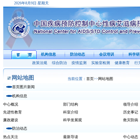
2026年8月9日 星期天
机构信息
防治动态
会议培训
科学研
首 页
政策法规
综合防治
疫情监测
实验室检测
健康教育
行
网站地图
当前位置：
首页
>>
网站地图
首页图片新闻
机构信息
中心概况
部门结构
领导介绍
先进性教育
科室介绍
历史事记
廉政建设
科学发展观
救灾防病
防治动态
热点关注
最新导读
中心动态