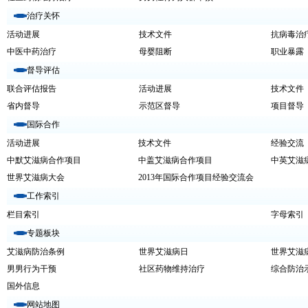
治疗关怀
活动进展
技术文件
抗病毒治
中医中药治疗
母婴阻断
职业暴露
督导评估
联合评估报告
活动进展
技术文件
省内督导
示范区督导
项目督导
国际合作
活动进展
技术文件
经验交流
中默艾滋病合作项目
中盖艾滋病合作项目
中英艾滋
世界艾滋病大会
2013年国际合作项目经验交流会
工作索引
栏目索引
字母索引
专题板块
艾滋病防治条例
世界艾滋病日
世界艾滋
男男行为干预
社区药物维持治疗
综合防治
国外信息
网站地图