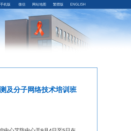
手机版
微信
网站地图
繁體版
ENGLISH
药监测及分子网络技术培训班
控中心艾防中心于
9
月
4
日至
5
日在