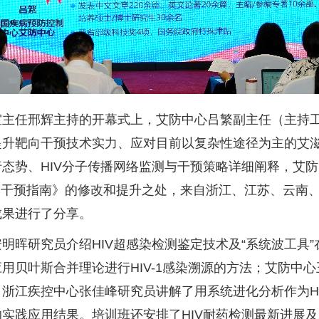
室主任邢辉主持的开幕式上，艾防中心吕繁副主任（主持
提升靶向干预技术实力、应对目前以复杂性途径为主的艾
行态势、
HIV
分子传播网络监测与干预策略详细阐释，艾防
和干预指南》的修改和提升之处，来自浙江、江苏、云南
成果进行了分享。
安明晖研究员介绍
HIV
超感染检测鉴定技术及
“
系统波工具
”
应用贝叶斯合并理论进行
HIV-1
感染溯源的方法；艾防中心
；浙江疾控中心张佳峰研究员讲解了用系统进化分析作为
H
的实践应用结果。培训班还安排了
HIV
耐药检测最新进展及