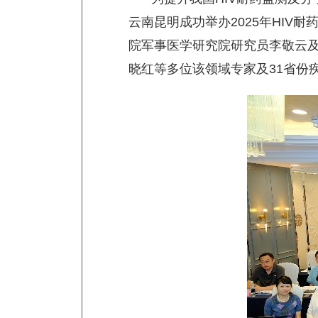
云南昆明成功举办
2025
年
HIV
耐
院军事医学研究院研究员李敬云
晓红等多位该领域专家及
31
省份