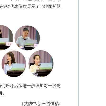
等
9
省代表依次展示了当地耐药队
员们呼吁后续进一步增加对一线随
进。
（艾防中心 王哲供稿）