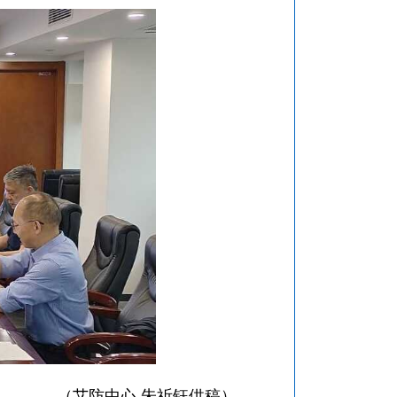
（艾防中心 朱祈钰供稿）