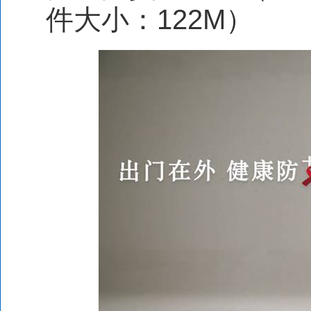
件大小：
122M
）