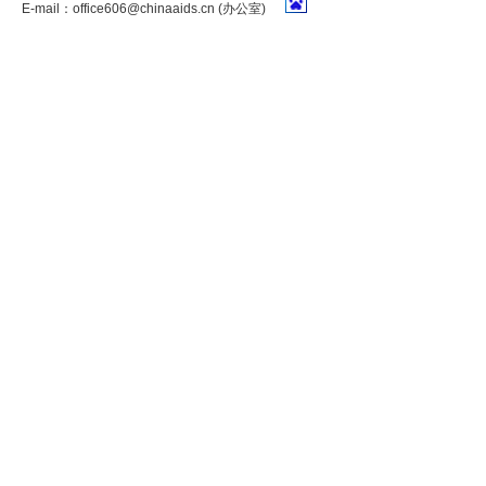
E-mail：
office606@chinaaids.cn
(办公室)